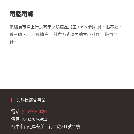
電腦電繡
電繡為市場上行之有年之紡織品加工，可分雕孔繡、貼布繡、
臂章繡、3D立體繡等。 計費方式以面積大小計費。 版費另
計。
艾科比廣告事業
電話:
(02)7716-0351
傳真: (04)3707-5052
台中市西屯區華美西街二段311號11樓