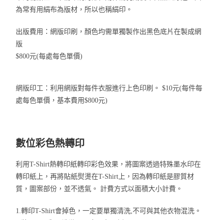
為常有用絹布為版材，所以也稱絹印。
出版費用：網版印刷，顏色均需單獨製作出黑色底片在製成網
版
$800元(每處每色單價)
網版印工：利用網版對每件衣服進行上色印刷。 $10元(每件每
處每色單價，基本費用$800元)
數位彩色熱轉印
利用T-Shirt熱轉印紙轉印彩色效果，將圖案透過特殊墨水印在
轉印紙上，再將貼紙熨燙在T-Shirt上，因為轉印紙是膠質材
質，圖案部份，並不透氣。 計費方式以面積大小計費。
1.轉印T-Shirt會掉色，一定要單獨清洗,不可與其他衣物混洗。