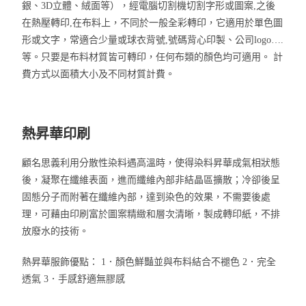
銀、3D立體、絨面等），經電腦切割機切割字形或圖案,之後
在熱壓轉印,在布料上，不同於一般全彩轉印，它適用於單色圖
形或文字，常適合少量或球衣背號,號碼背心印製、公司logo….
等。只要是布料材質皆可轉印，任何布類的顏色均可適用。 計
費方式以面積大小及不同材質計費。
熱昇華印刷
顧名思義利用分散性染料遇高溫時，使得染料昇華成氣相狀態
後，凝聚在纖維表面，進而纖維內部非結晶區擴散；冷卻後呈
固態分子而附著在纖維內部，達到染色的效果，不需要後處
理，可藉由印刷富於圖案精緻和層次清晰，製成轉印紙，不排
放廢水的技術。
熱昇華服飾優點： 1．顏色鮮豔並與布料結合不褪色 2．完全
透氣 3．手感舒適無膠感