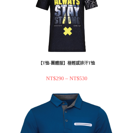
【T恤-團體服】極輕感排汗T恤
NT$
290
–
NT$
530