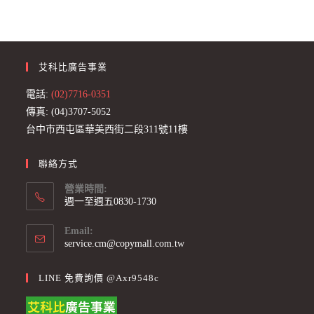
艾科比廣告事業
電話:
(02)7716-0351
傳真: (04)3707-5052
台中市西屯區華美西街二段311號11樓
聯絡方式
營業時間:
週一至週五0830-1730
Email:
Opens
service.cm@copymall.com.tw
in
your
LINE 免費詢價 @axr9548c
application