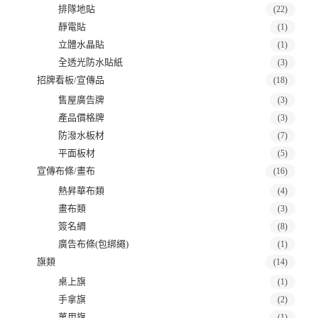
排隊地貼
(22)
靜電貼
(1)
立體水晶貼
(1)
全透光防水貼紙
(3)
招牌看板/宣傳品
(18)
售屋廣告牌
(3)
產品價格牌
(3)
防潑水板材
(7)
平面板材
(5)
宣傳布條/畫布
(16)
熱昇華布類
(4)
畫布類
(3)
簽名綢
(8)
廣告布條(包綁繩)
(1)
旗類
(14)
桌上旗
(1)
手拿旗
(2)
萬用旗
(1)