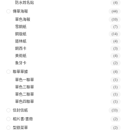
防水姓名貼
(4)
傳單海報
(44)
單色海報
(10)
雪銅紙
(7)
銅版紙
(14)
道林紙
(4)
銅西卡
(3)
美術紙
(4)
象牙卡
(2)
聯單單據
(4)
單色一聯單
(1)
單色三聯單
(1)
單色二聯單
(1)
單色四聯單
(1)
信封信紙
(33)
相片書/書冊
(2)
型錄菜單
(2)