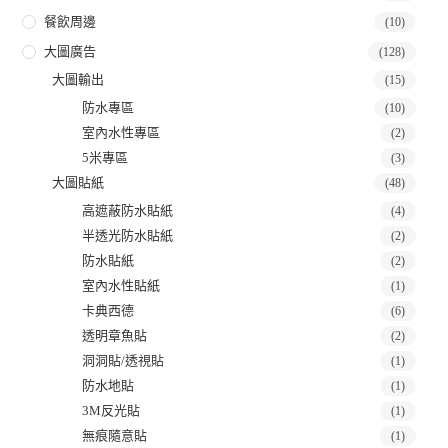
餐飲周邊
(10)
大圖廣告
(128)
大圖輸出
(15)
防水專區
(10)
室內水性專區
(2)
5米專區
(3)
大圖貼紙
(48)
高遮蔽防水貼紙
(4)
半透光防水貼紙
(2)
防水貼紙
(2)
室內水性貼紙
(1)
卡典西德
(6)
透明章魚貼
(2)
洞洞貼/透視貼
(1)
防水地貼
(1)
3M反光貼
(1)
無痕隨意貼
(1)