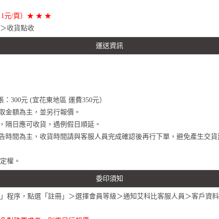
元/頁）★ ★ ★
＞收貨點收
運送資訊
0張：300元 (宜花東地區 運費350元）
收取金額為主，並另行報價。
件，隔日應可收貨，遇例假日順延。
公告時間為主，收貨時間請與客服人員完成確認後再行下單，避免產生交貨
定權。
委印須知
」程序，點選「註冊」＞選擇會員等級＞通知艾科比客服人員＞客戶資