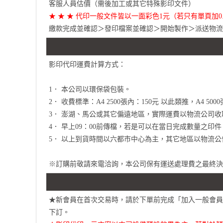
客服人員估價（需後加工或其它特殊影印文件）
★ ★ ★ 代印一般文件皆以一面彩色1元（若只有單頁加0.1
繳款完成並確認＞發印檔案並確認＞開始製作＞派送物流
影印代印運費計算方式：
1． 本公司以環保袋包裝。
2． 收費標準：A4 2500張內：150元 以此類推，A4 500
3． 澎湖、馬公或其它偏遠地區，實際運費以物流公司
4． 早上09：00前傳檔，若是可以在當日完成數量之印
5． 以上到貨時間以六都市中心為主，其它地區以物流
※訂購前敬請來電洽詢，本公司保有運送處理費之最終決
★新會員在首次交易時，請於下單前完成「加入一般會員
下訂。