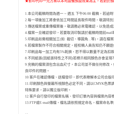
★影印代印一元方案以本司設備預設效果為主，若對於顏
1.本公司截稿時間為週一 ~ 週五 下午06:00 截稿，
2.每一項後加工將會依加工時間延長取件時間，敬請特
3.傳送檔案或重傳檔案後，敬請務必來電確認，以免造
4.檔案一旦確認發印，若要取消印製請於截稿時間前ma
5.印刷品如需相關加工(如: 裁切、導圓角...等)，請
6.若檔案製作不符合相關規定，經校稿人員告知仍不願
7.印刷品每一加工均有5%耗損，恕不得以數量不足為扣
8.不同紙張(因紙張特性之不同)若標示相同顏色亦會呈現
9.完稿的檔案須包含出血尺寸，本公司並不做任何修改
良印件的問題。
10.客戶在確認傳檔、送檔發印，即代表暸解本公司合
11.印刷顏色與螢幕所視顏色必定不同，請以CMYK色票
特殊要求，請以獨立版印刷。
12.客戶自行發印的檔案名稱、發印訂單內容與檔案內容
13.FTP或E-mail傳檔，檔名請依照規定命名，檔案命名