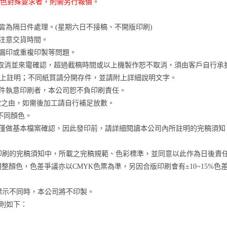
色對殊要求者，則需另行報價。
若逾時皆為隔日件處理。(星期六日不接稿、不開版印刷)
別注意交貨時間。
成漏印或重複印製等問題。
il取消並來電確認，超過截稿時間或以上機製作恕不取消，須由客戶自行承
在檔案上註明；不同紙質請分開存件，並請附上詳細說明文字。
退件執意印刷者，本公司恕不負印刷責任。
款之由，如需後加工請自行補足放數。
不同顏色。
，僅做基本檔案確認，因此發印前，請詳細閱讀本公司內所註明的完稿須
版印刷的完稿須知中，所載之完稿規範、色彩標準，並同意以此作為日後責
調整顏色，色差爭議亦以CMYK色票為準，另因合版印刷會有±10~15
標示不同時，本公司將不印製。
準則如下：