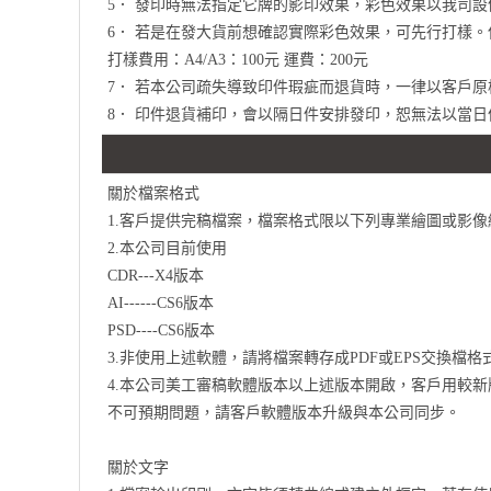
5． 發印時無法指定它牌的影印效果，彩色效果以我司
6． 若是在發大貨前想確認實際彩色效果，可先行打樣
打樣費用：A4/A3：100元 運費：200元
7． 若本公司疏失導致印件瑕疵而退貨時，一律以客戶
8． 印件退貨補印，會以隔日件安排發印，恕無法以當日
關於檔案格式
1.客戶提供完稿檔案，檔案格式限以下列專業繪圖或影像
2.本公司目前使用
CDR---X4版本
AI------CS6版本
PSD----CS6版本
​3.非使用上述軟體，請將檔案轉存成PDF或EPS交換檔格
4.本公司美工審稿軟體版本以上述版本開啟，客戶用較
不可預期問題，請客戶軟體版本升級與本公司同步。​
關於文字