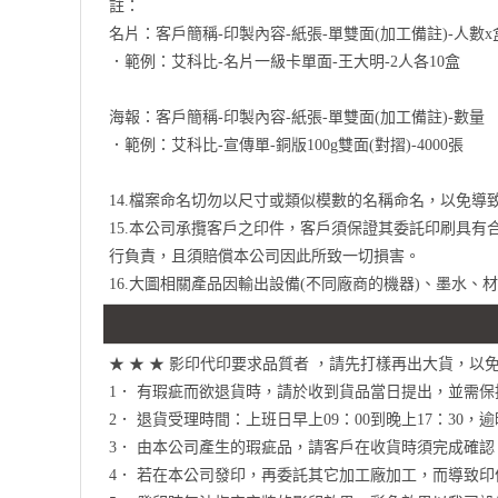
註：
名片：客戶簡稱-印製內容-紙張-單雙面(加工備註)-人數x
．範例：艾科比-名片一級卡單面-王大明-2人各10盒
海報：客戶簡稱-印製內容-紙張-單雙面(加工備註)-數量
．範例：艾科比-宣傳單-銅版100g雙面(對摺)-4000張
14.檔案命名切勿以尺寸或類似模數的名稱命名，以免
15.本公司承攬客戶之印件，客戶須保證其委託印刷具
行負責，且須賠償本公司因此所致一切損害。
16.大圖相關產品因輸出設備(不同廠商的機器)、墨水
★ ★ ★ 影印代印要求品質者 ，請先打樣再出大貨，以免
1． 有瑕疵而欲退貨時，請於收到貨品當日提出，並需
2． 退貨受理時間：上班日早上09：00到晚上17：30
3． 由本公司產生的瑕疵品，請客戶在收貨時須完成確
4． 若在本公司發印，再委託其它加工廠加工，而導致