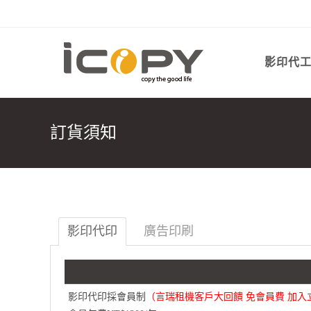
影印代
訂貨須知
影印代印
廣告印刷
影印代印採會員制
（言瑞租機客戶大回饋 免會員費 加入