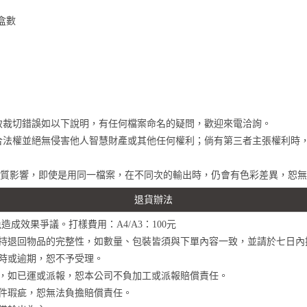
盒數
導致裁切錯誤如以下說明，有任何檔案命名的疑問，歡迎來電洽詢。
有合法權並絕無侵害他人智慧財產或其他任何權利；倘有第三者主張權利時
、材質影響，即使是用同一檔案，在不同次的輸出時，仍會有色彩差異，恕
退貨辦法
造成效果爭議。打樣費用：A4/A3：100元
保持退回物品的完整性，如數量、包裝皆須與下單內容一致，並請於七日
，逾時或逾期，恕不予受理。
認，如已運或派報，恕本公司不負加工或派報賠償責任。
印件瑕疵，恕無法負擔賠償責任。