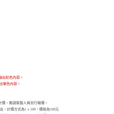
法輸出彩色內容。
輸出單色內容。
/頁計價，需請客服人員另行報價。
，計價方式為1 x 100，價格為100元