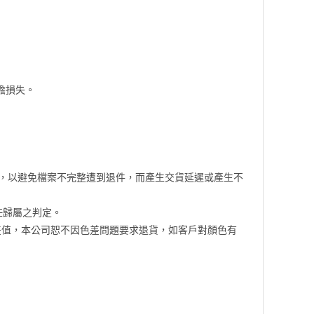
擔損失。
知，以避免檔案不完整遭到退件，而產生交貨延遲或產生不
任歸屬之判定。
%色差值，本公司恕不因色差問題要求退貨，如客戶對顏色有