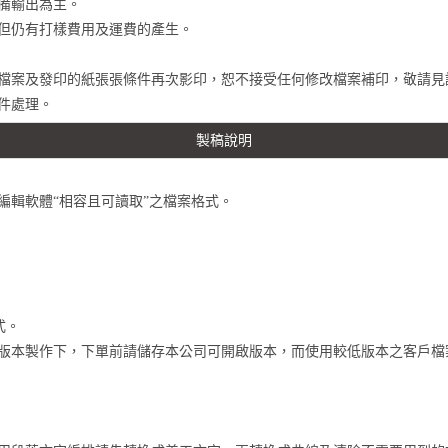
設備輸出為主。
。但仍有打樣費用及運費的產生。
原檔案及發印的紙張張條件再次影印，恕不接受任何修改檔案補印，敬請
件處理。
製稿說明
編輯軟體“相容且可讀取”之檔案格式。
式。
新版本製作下，下單前請儲存本公司可開啟版本，而使用較低版本之客戶