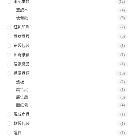
筆記本類
(12)
筆記本
(4)
便條紙
(8)
紅包印刷
(2)
獎狀獎牌
(3)
布袋包裝
(1)
郵寄紙箱
(1)
居家織品
(1)
禮贈品類
(15)
墊板
(2)
廣告尺
(1)
廣告扇
(8)
面紙包
(4)
現成商品
(1)
軟袋包裝
(1)
運費
(1)