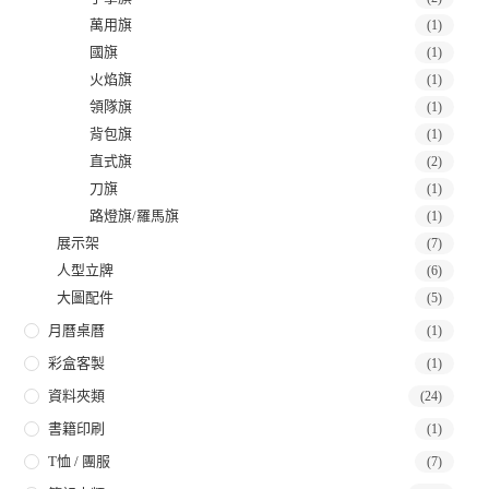
萬用旗
(1)
國旗
(1)
火焰旗
(1)
領隊旗
(1)
背包旗
(1)
直式旗
(2)
刀旗
(1)
路燈旗/羅馬旗
(1)
展示架
(7)
人型立牌
(6)
大圖配件
(5)
月曆桌曆
(1)
彩盒客製
(1)
資料夾類
(24)
書籍印刷
(1)
T恤 / 團服
(7)