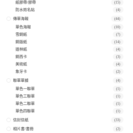
紙膠帶/膠帶
(15)
防水姓名貼
(4)
傳單海報
(44)
單色海報
(10)
雪銅紙
(7)
銅版紙
(14)
道林紙
(4)
銅西卡
(3)
美術紙
(4)
象牙卡
(2)
聯單單據
(4)
單色一聯單
(1)
單色三聯單
(1)
單色二聯單
(1)
單色四聯單
(1)
信封信紙
(33)
相片書/書冊
(2)