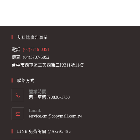
艾科比廣告事業
電話:
(02)7716-0351
傳真: (04)3707-5052
台中市西屯區華美西街二段311號11樓
聯絡方式
營業時間:
週一至週五0830-1730
Email:
Opens
service.cm@copymall.com.tw
in
your
LINE 免費詢價 @axr9548c
application