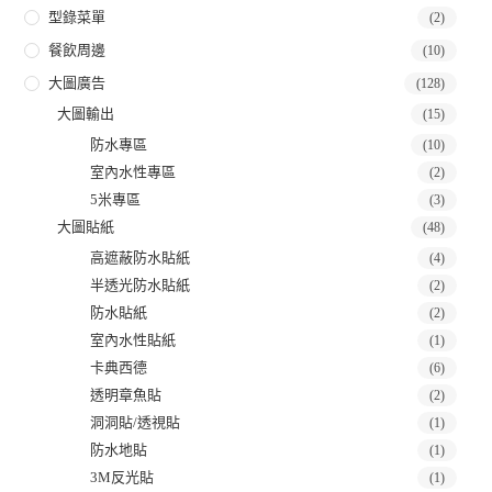
型錄菜單
(2)
餐飲周邊
(10)
大圖廣告
(128)
大圖輸出
(15)
防水專區
(10)
室內水性專區
(2)
5米專區
(3)
大圖貼紙
(48)
高遮蔽防水貼紙
(4)
半透光防水貼紙
(2)
防水貼紙
(2)
室內水性貼紙
(1)
卡典西德
(6)
透明章魚貼
(2)
洞洞貼/透視貼
(1)
防水地貼
(1)
3M反光貼
(1)