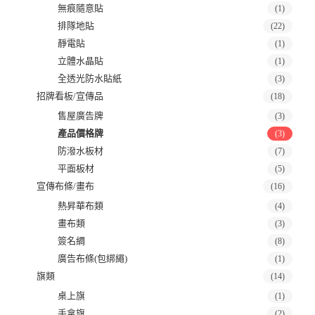
無痕隨意貼
(1)
排隊地貼
(22)
靜電貼
(1)
立體水晶貼
(1)
全透光防水貼紙
(3)
招牌看板/宣傳品
(18)
售屋廣告牌
(3)
產品價格牌
(3)
防潑水板材
(7)
平面板材
(5)
宣傳布條/畫布
(16)
熱昇華布類
(4)
畫布類
(3)
簽名綢
(8)
廣告布條(包綁繩)
(1)
旗類
(14)
桌上旗
(1)
手拿旗
(2)