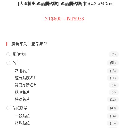
【大圖輸出-產品價格牌】產品價格牌(中)A4-21×29.7cm
NT$
600
–
NT$
933
廣告印刷：產品類型
影印代印
(4)
名片
(51)
常用名片
(18)
經典貼膜名片
(11)
質感厚磅名片
(8)
透明名片
(2)
特殊名片
(12)
貼紙膠帶
(49)
一般貼紙
(14)
特殊貼紙
(16)