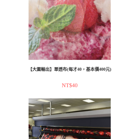
【大圖輸出】單透布(每才40，基本價400元)
NT$
40