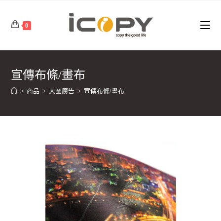
Skip
to
0
content
宣傳布條/畫布
>
商品
>
大圖廣告
>
宣傳布條/畫布