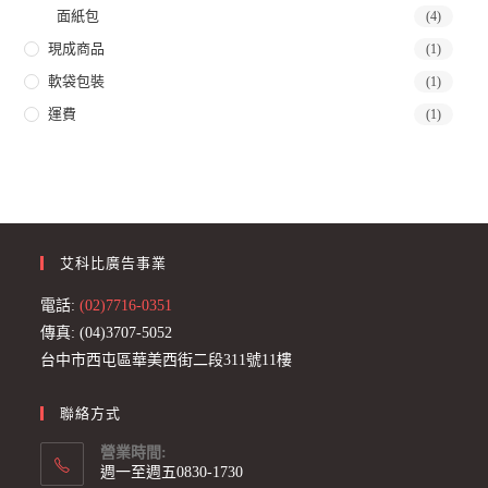
面紙包
(4)
現成商品
(1)
軟袋包裝
(1)
運費
(1)
艾科比廣告事業
電話:
(02)7716-0351
傳真: (04)3707-5052
台中市西屯區華美西街二段311號11樓
聯絡方式
營業時間:
週一至週五0830-1730