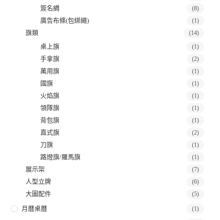
簽名綢
(8)
廣告布條(包綁繩)
(1)
旗類
(14)
桌上旗
(1)
手拿旗
(2)
萬用旗
(1)
國旗
(1)
火焰旗
(1)
領隊旗
(1)
背包旗
(1)
直式旗
(2)
刀旗
(1)
路燈旗/羅馬旗
(1)
展示架
(7)
人型立牌
(6)
大圖配件
(5)
月曆桌曆
(1)