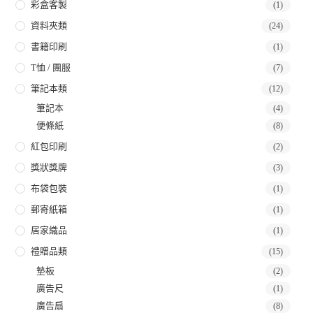
彩盒客製
(1)
資料夾類
(24)
書籍印刷
(1)
T恤 / 團服
(7)
筆記本類
(12)
筆記本
(4)
便條紙
(8)
紅包印刷
(2)
獎狀獎牌
(3)
布袋包裝
(1)
郵寄紙箱
(1)
居家織品
(1)
禮贈品類
(15)
墊板
(2)
廣告尺
(1)
廣告扇
(8)