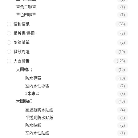
單色二聯單
(1)
單色四聯單
(1)
信封信紙
(33)
相片書/書冊
(2)
型錄菜單
(2)
餐飲周邊
(10)
大圖廣告
(128)
大圖輸出
(15)
防水專區
(10)
室內水性專區
(2)
5米專區
(3)
大圖貼紙
(48)
高遮蔽防水貼紙
(4)
半透光防水貼紙
(2)
防水貼紙
(2)
室內水性貼紙
(1)