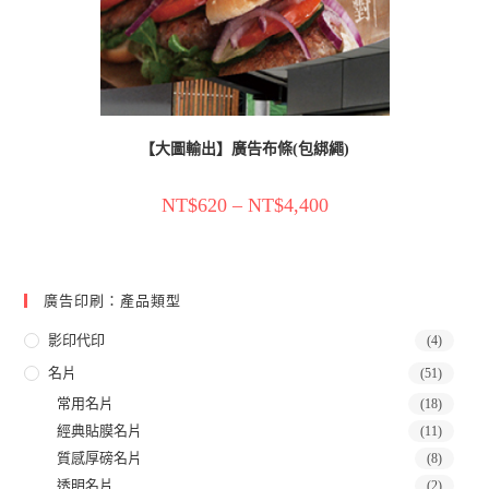
【大圖輸出】廣告布條(包綁繩)
NT$
620
–
NT$
4,400
廣告印刷：產品類型
影印代印
(4)
名片
(51)
常用名片
(18)
經典貼膜名片
(11)
質感厚磅名片
(8)
透明名片
(2)