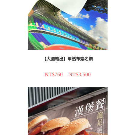
【大圖輸出】單透布簽名綢
NT$
760
–
NT$
3,500