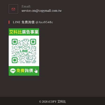
Email:
Opens
service.cm@copymall.com.tw
in
your
LINE 免費詢價 @axr9548c
application
© 2026 iCOPY 艾科比