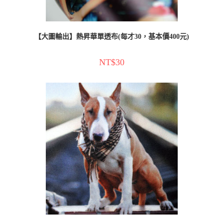
【大圖輸出】熱昇華單透布(每才30，基本價400元)
NT$
30