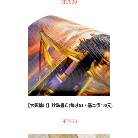
NT$
30
【大圖輸出】珍珠畫布(每才63，基本價400元)
NT$
63