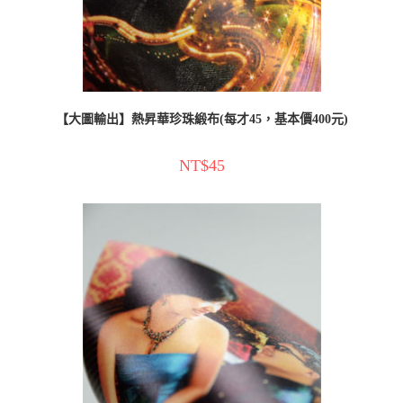
【大圖輸出】熱昇華珍珠緞布(每才45，基本價400元)
NT$
45