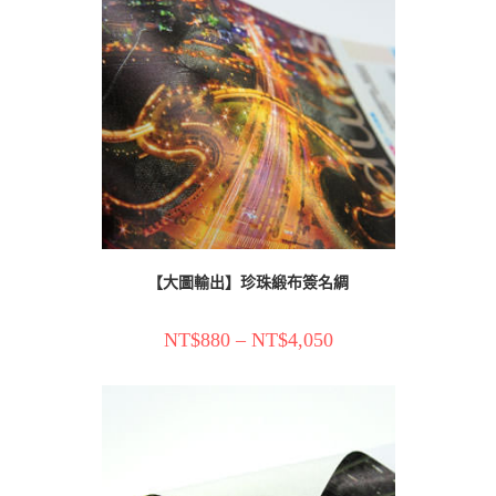
【大圖輸出】珍珠緞布簽名綢
NT$
880
–
NT$
4,050