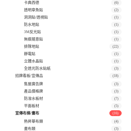
卡典西德
(6)
透明章魚貼
(2)
洞洞貼/透視貼
(1)
防水地貼
(1)
3M反光貼
(1)
無痕隨意貼
(1)
排隊地貼
(22)
靜電貼
(1)
立體水晶貼
(1)
全透光防水貼紙
(3)
招牌看板/宣傳品
(18)
售屋廣告牌
(3)
產品價格牌
(3)
防潑水板材
(7)
平面板材
(5)
宣傳布條/畫布
(16)
熱昇華布類
(4)
畫布類
(3)