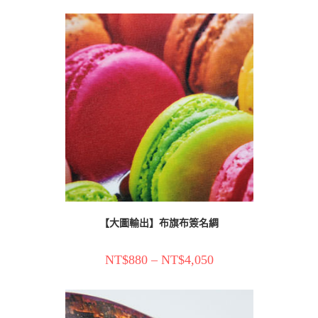
【大圖輸出】布旗布簽名綢
NT$
880
–
NT$
4,050