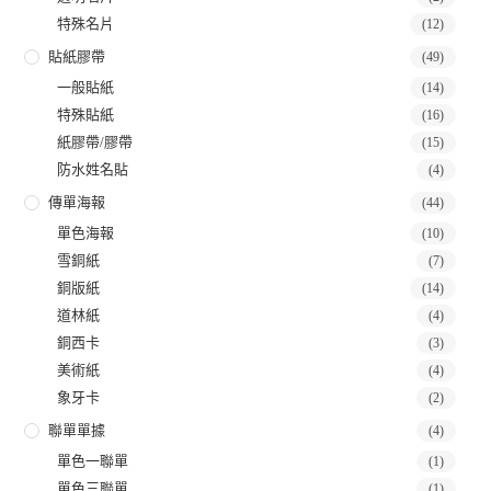
特殊名片
(12)
貼紙膠帶
(49)
一般貼紙
(14)
特殊貼紙
(16)
紙膠帶/膠帶
(15)
防水姓名貼
(4)
傳單海報
(44)
單色海報
(10)
雪銅紙
(7)
銅版紙
(14)
道林紙
(4)
銅西卡
(3)
美術紙
(4)
象牙卡
(2)
聯單單據
(4)
單色一聯單
(1)
單色三聯單
(1)