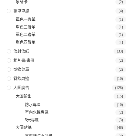
象牙卡
(2)
聯單單據
(4)
單色一聯單
(1)
單色三聯單
(1)
單色二聯單
(1)
單色四聯單
(1)
信封信紙
(33)
相片書/書冊
(2)
型錄菜單
(2)
餐飲周邊
(10)
大圖廣告
(128)
大圖輸出
(15)
防水專區
(10)
室內水性專區
(2)
5米專區
(3)
大圖貼紙
(48)
高遮蔽防水貼紙