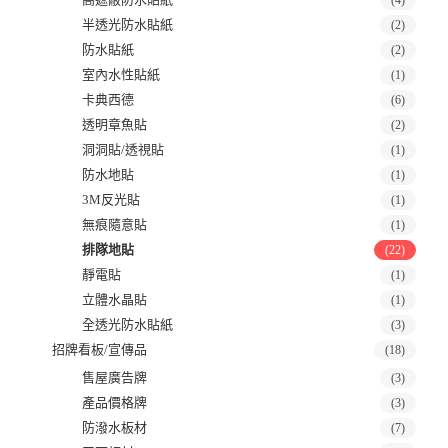
(4)
半透光防水貼紙
(2)
防水貼紙
(2)
室內水性貼紙
(1)
卡典西德
(6)
透明章魚貼
(2)
洞洞貼/透視貼
(1)
防水地貼
(1)
3M反光貼
(1)
無痕隨意貼
(1)
排隊地貼
(22)
靜電貼
(1)
立體水晶貼
(1)
全透光防水貼紙
(3)
招牌看板/宣傳品
(18)
售屋廣告牌
(3)
產品價格牌
(3)
防潑水板材
(7)