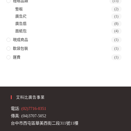
禮贈品類
(15)
墊板
(2)
廣告尺
(1)
廣告扇
(8)
面紙包
(4)
現成商品
(1)
軟袋包裝
(1)
運費
(1)
艾科比廣告事業
電話:
(02)7716-0351
傳真: (04)3707-5052
台中市西屯區華美西街二段311號11樓