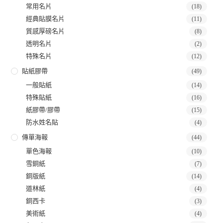
常用名片
(18)
經典貼膜名片
(11)
質感厚磅名片
(8)
透明名片
(2)
特殊名片
(12)
貼紙膠帶
(49)
一般貼紙
(14)
特殊貼紙
(16)
紙膠帶/膠帶
(15)
防水姓名貼
(4)
傳單海報
(44)
單色海報
(10)
雪銅紙
(7)
銅版紙
(14)
道林紙
(4)
銅西卡
(3)
美術紙
(4)