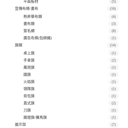
平面板材
(5)
宣傳布條/畫布
(16)
熱昇華布類
(4)
畫布類
(3)
簽名綢
(8)
廣告布條(包綁繩)
(1)
旗類
(14)
桌上旗
(1)
手拿旗
(2)
萬用旗
(1)
國旗
(1)
火焰旗
(1)
領隊旗
(1)
背包旗
(1)
直式旗
(2)
刀旗
(1)
路燈旗/羅馬旗
(1)
展示架
(7)